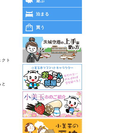
遊ぶ
泊まる
買う
。
ェクト
ると