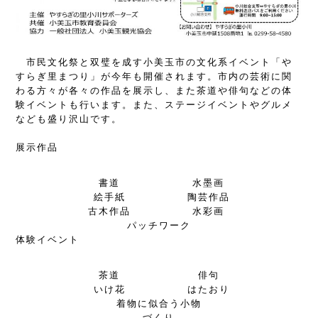
市民文化祭と双璧を成す小美玉市の文化系イベント「や
すらぎ里まつり」が今年も開催されます。市内の芸術に関
わる方々が各々の作品を展示し、また茶道や俳句などの体
験イベントも行います。また、ステージイベントやグルメ
なども盛り沢山です。
展示作品
書道
水墨画
絵手紙
陶芸作品
古木作品
水彩画
パッチワーク
体験イベント
茶道
俳句
いけ花
はたおり
着物に似合う小物
づくり