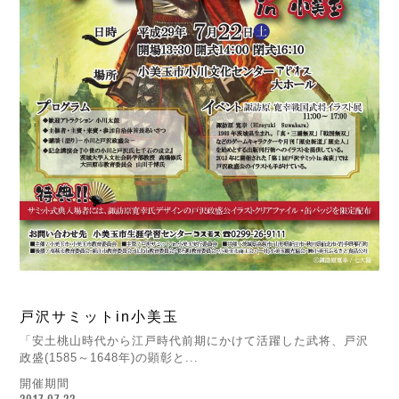
戸沢サミットin小美玉
「安土桃山時代から江戸時代前期にかけて活躍した武将、戸沢
政盛(1585～1648年)の顕彰と...
開催期間