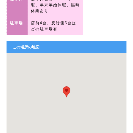
暇、年末年始休暇、臨時
休業あり
駐車場
店前4台、反対側6台ほ
どの駐車場有
この場所の地図