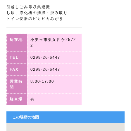
引越しごみ等収集運搬
し尿、浄化槽の清掃・汲み取り
トイレ便器のピカピカみがき
所在地
小美玉市栗又四ケ2572-
2
TEL
0299-26-6447
FAX
0299-26-6447
営業時
8:00-17:00
間
駐車場
有
この場所の地図