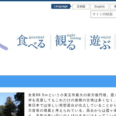
Language
日本語
English
全長89.5ｍという小美玉市最大の前方後円墳。霞
岸を見渡してもこれだけの規模の古墳は多くなく
東日本では珍しい筒型器台が出土していることか
力首長の墳墓と考えられている。高台からは霞ヶ
え、天気の良い日にのんびりするにはもってこい