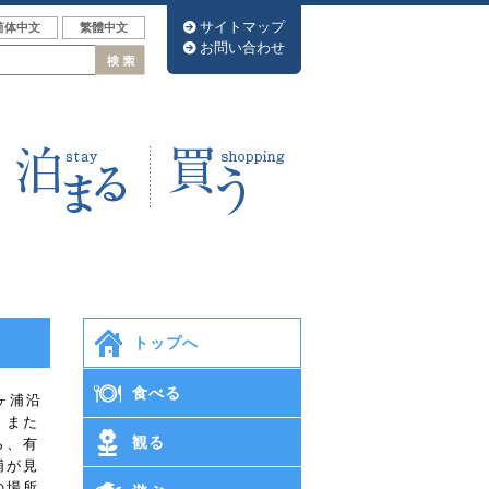
サイトマップ
筒体中文
繁體中文
お問い合わせ
トップへ
食べる
ヶ浦沿
、また
観る
ら、有
浦が見
の場所