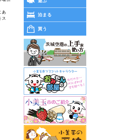
遊ぶ
にあ
泊まる
モス
買う