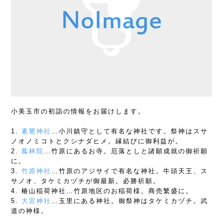
小美玉市の初詣の情報をお届けします。
1.
素鵞神社
…小川鎮守として有名な神社です。祭神はスサ
ノオノミコトとクシナダヒメ。縁結びに御利益が。
2.
鳳林院
…竹原にあるお寺。厄落としと諸願成就の御祈願
に。
3.
竹原神社
…竹原のアジサイで有名な神社。牛頭天王、ス
サノオ、タケミカヅチが御最新。必勝祈願。
4. 椿山稲荷神社…竹原地区のお稲荷様。商売繁盛に。
5.
大宮神社
…玉里にある神社。御祭神はタケミカヅチ。武
道の神様。